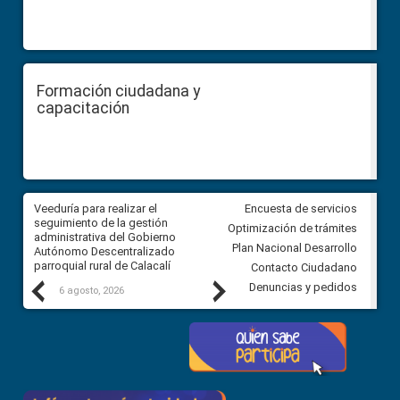
Formación ciudadana y
capacitación
Veeduría para realizar el
Veeduría para vigilar los acue
Encuesta de servicios
ra
seguimiento de la gestión
derivados de la Audiencia Púb
Optimización de trámites
ara
administrativa del Gobierno
entre el GAD de Ibarra y la
Plan Nacional Desarrollo
Autónomo Descentralizado
comunidad Urbina, parroquia l
parroquial rural de Calacalí
Carolina
Contacto Ciudadano
Previous
Next
Denuncias y pedidos
6 agosto, 2026
5 agosto, 2026