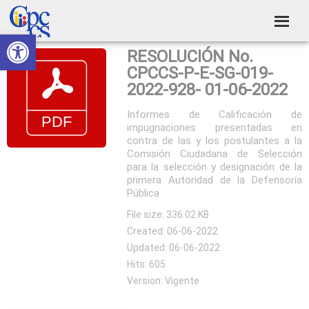
Skip
Skip
Skip
Skip
to
to
to
to
Abrir barra de herramientas
Consejo
primary
main
primary
footer
Construyendo
RESOLUCIÓN No.
navigation
content
sidebar
de
Poder
CPCCS-P-E-SG-019-
Ciudadano
Participación
2022-928- 01-06-2022
Ciudadana
Informes de Calificación de
impugnaciones presentadas en
y
contra de las y los postulantes a la
Control
Comisión Ciudadana de Selección
para la selección y designación de la
Social
primera Autoridad de la Defensoría
Pública
File size: 336.02 KB
Created: 06-06-2022
Updated: 06-06-2022
Hits: 605
Version: Vigente