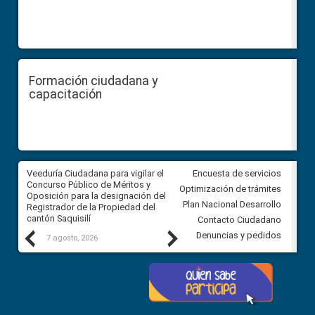
Formación ciudadana y
capacitación
Veeduría Ciudadana para vigilar el
Veeduría Ciudadana para vigila
Encuesta de servicios
Concurso Público de Méritos y
construcción del asfaltado de
Optimización de trámites
Oposición para la designación del
diferentes barrios del sector 
Plan Nacional Desarrollo
Registrador de la Propiedad del
Ballenita del cantón Santa Ele
cantón Saquisilí
Contacto Ciudadano
Previous
Next
Denuncias y pedidos
7 agosto, 2026
7 agosto, 2026