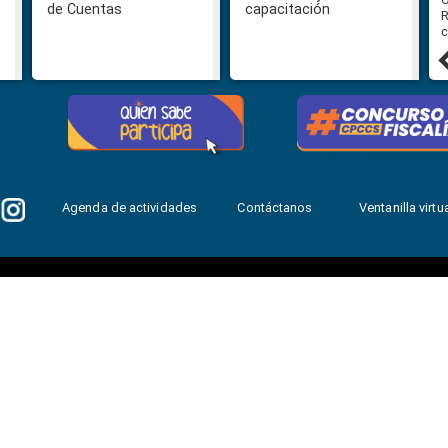
de Cuentas
capacitación
R
c
31 julio, 2026
Agenda de actividades
Contáctanos
Ventanilla virtua