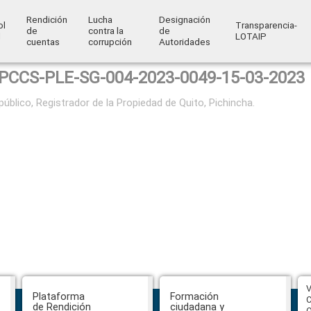
Rendición
Lucha
Designación
ol
Transparencia-
de
contra la
de
l
LOTAIP
cuentas
corrupción
Autoridades
PCCS-PLE-SG-004-2023-0049-15-03-2023
público, Registrador de la Propiedad de Quito, Pichincha.
CPCCS aprueba convocatoria a
V
Plataforma
Formación
Veeduría para designación de la
C
de Rendición
ciudadana y
autoridad de la SOT
O