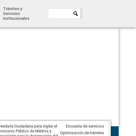
Trámites y
Servicios
institucionales
eeduría Ciudadana para vigilar el
Encuesta de servicios
Veeduría Ciudadana para vigilar la
oncurso Público de Méritos y
construcción del asfaltado de
Optimización de trámites
posición para la designación del
diferentes barrios del sector de