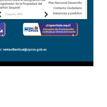
Plan Nacional Desarrollo
egistrador de la Propiedad del
Ballenita del cantón Santa Elena
antón Saquisilí
Contacto Ciudadano
Previous
Next
Denuncias y pedidos
7 agosto, 2026
7 agosto, 2026
l
:
ventanillavirtual@cpccs.gob.ec