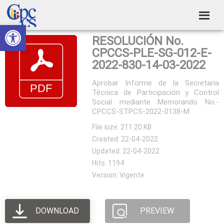
Skip
Skip
Skip
Skip
to
to
to
to
Abrir barra de herramientas
Consejo
primary
main
primary
footer
Construyendo
RESOLUCIÓN No.
navigation
content
sidebar
de
Poder
CPCCS-PLE-SG-012-E-
Ciudadano
Participación
2022-830-14-03-2022
Ciudadana
Aprobar Informe de la Secretaria
Técnica de Participación y Control
y
Social mediante Memorando No.-
Control
CPCCS-STPCS-2022-0138-M
Social
File size: 211.20 KB
Created: 22-04-2022
Updated: 22-04-2022
Hits: 1194
Version: Vigente
DOWNLOAD
PREVIEW