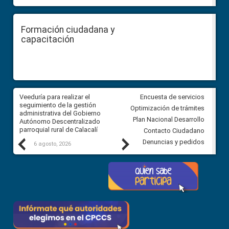
Formación ciudadana y
capacitación
Veeduría para realizar el
Veeduría para vigilar los acue
Encuesta de servicios
ra
seguimiento de la gestión
derivados de la Audiencia Púb
Optimización de trámites
ara
administrativa del Gobierno
entre el GAD de Ibarra y la
Plan Nacional Desarrollo
Autónomo Descentralizado
comunidad Urbina, parroquia l
parroquial rural de Calacalí
Carolina
Contacto Ciudadano
Previous
Next
Denuncias y pedidos
6 agosto, 2026
5 agosto, 2026