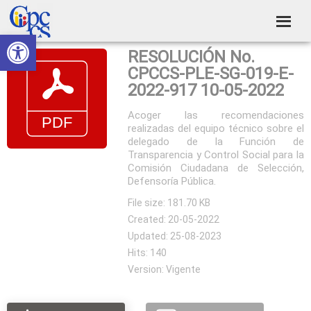
Skip
Skip
Skip
Skip
to
to
to
to
Abrir barra de herramientas
Consejo
primary
main
primary
footer
Construyendo
RESOLUCIÓN No.
navigation
content
sidebar
de
Poder
CPCCS-PLE-SG-019-E-
Ciudadano
Participación
2022-917 10-05-2022
Ciudadana
Acoger las recomendaciones
realizadas del equipo técnico sobre el
y
delegado de la Función de
Control
Transparencia y Control Social para la
Comisión Ciudadana de Selección,
Social
Defensoría Pública.
File size: 181.70 KB
Created: 20-05-2022
Updated: 25-08-2023
Hits: 140
Version: Vigente