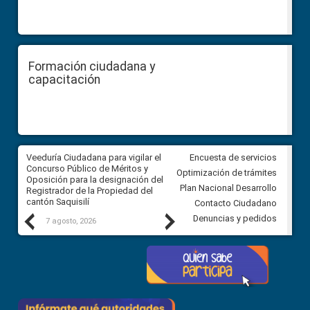
Formación ciudadana y
capacitación
Veeduría Ciudadana para vigilar el
Veeduría Ciudadana para vigila
Encuesta de servicios
Concurso Público de Méritos y
construcción del asfaltado de
Optimización de trámites
Oposición para la designación del
diferentes barrios del sector 
Plan Nacional Desarrollo
Registrador de la Propiedad del
Ballenita del cantón Santa Ele
cantón Saquisilí
Contacto Ciudadano
Previous
Next
Denuncias y pedidos
7 agosto, 2026
7 agosto, 2026