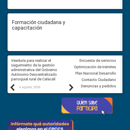
Formación ciudadana y
capacitación
Veeduría para realizar el
Veeduría para vigilar los acue
Encuesta de servicios
ra
seguimiento de la gestión
derivados de la Audiencia Púb
Optimización de trámites
ara
administrativa del Gobierno
entre el GAD de Ibarra y la
Plan Nacional Desarrollo
Autónomo Descentralizado
comunidad Urbina, parroquia l
parroquial rural de Calacalí
Carolina
Contacto Ciudadano
Previous
Next
Denuncias y pedidos
6 agosto, 2026
5 agosto, 2026