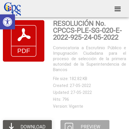
Skip
Skip
Skip
Skip
to
to
to
to
Abrir barra de herramientas
Consejo
primary
main
primary
footer
Construyendo
RESOLUCIÓN No.
navigation
content
sidebar
de
Poder
CPCCS-PLE-SG-020-E-
Ciudadano
Participación
2022-925-24-05-2022
Ciudadana
Convocatoria a Escrutinio Público e
Impugnación Ciudadana para el
y
proceso de selección de la primera
Control
autoridad de la Superintendencia de
Bancos
Social
File size: 182.82 KB
Created: 27-05-2022
Updated: 27-05-2022
Hits: 796
Version: Vigente
DOWNLOAD
PREVIEW