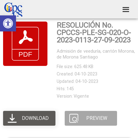
Skip
Skip
Skip
Skip
to
to
to
to
Abrir barra de herramientas
Consejo
primary
main
primary
footer
Construyendo
RESOLUCIÓN No.
navigation
content
sidebar
de
Poder
CPCCS-PLE-SG-020-O-
Ciudadano
Participación
2023-0113-27-09-2023
Ciudadana
Admisión de veeduría, cantón Morona,
de Morona Santiago
y
File size: 625.48 KB
Control
Created: 04-10-2023
Social
Updated: 04-10-2023
Hits: 145
Version: Vigente
DOWNLOAD
PREVIEW