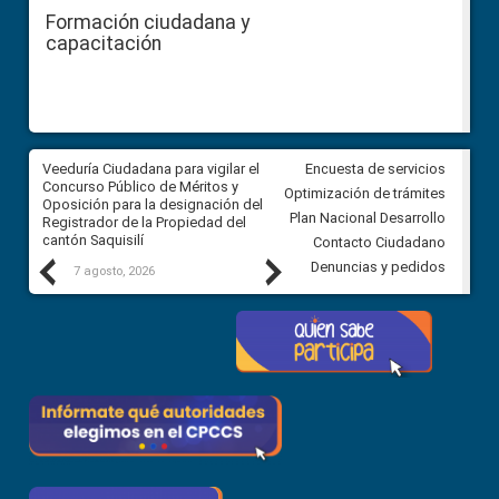
Formación ciudadana y
capacitación
Veeduría Ciudadana para vigilar el
Veeduría Ciudadana para vigila
Encuesta de servicios
Concurso Público de Méritos y
construcción del asfaltado de
Optimización de trámites
Oposición para la designación del
diferentes barrios del sector 
Plan Nacional Desarrollo
Registrador de la Propiedad del
Ballenita del cantón Santa Ele
cantón Saquisilí
Contacto Ciudadano
Previous
Next
Denuncias y pedidos
7 agosto, 2026
7 agosto, 2026