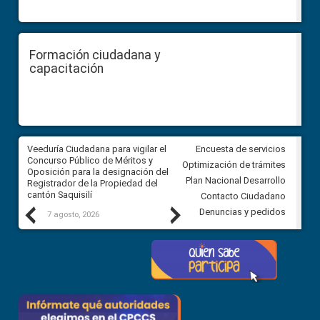
Formación ciudadana y
capacitación
Veeduría Ciudadana para vigilar el
Veeduría Ciudadana para vigila
Encuesta de servicios
Concurso Público de Méritos y
construcción del asfaltado de
Optimización de trámites
Oposición para la designación del
diferentes barrios del sector 
Plan Nacional Desarrollo
Registrador de la Propiedad del
Ballenita del cantón Santa Ele
cantón Saquisilí
Contacto Ciudadano
Previous
Next
Denuncias y pedidos
7 agosto, 2026
7 agosto, 2026