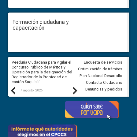
Formación ciudadana y
capacitación
Veeduría Ciudadana para vigilar el
Veeduría Ciudadana para vigila
Encuesta de servicios
Concurso Público de Méritos y
construcción del asfaltado de
Optimización de trámites
Oposición para la designación del
diferentes barrios del sector 
Plan Nacional Desarrollo
Registrador de la Propiedad del
Ballenita del cantón Santa Ele
cantón Saquisilí
Contacto Ciudadano
Previous
Next
Denuncias y pedidos
7 agosto, 2026
7 agosto, 2026