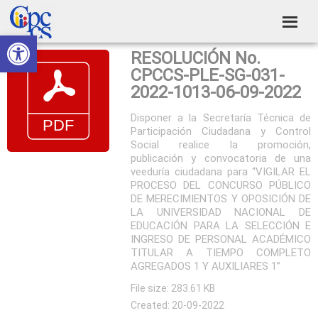
Skip
Skip
Skip
Skip
to
to
to
to
Abrir barra de herramientas
Consejo
primary
main
primary
footer
Construyendo
RESOLUCIÓN No.
navigation
content
sidebar
de
Poder
CPCCS-PLE-SG-031-
Ciudadano
Participación
2022-1013-06-09-2022
Ciudadana
Disponer a la Secretaría Técnica de
Participación Ciudadana y Control
y
Social realice la promoción,
Control
publicación y convocatoria de una
veeduría ciudadana para “VIGILAR EL
Social
PROCESO DEL CONCURSO PÚBLICO
DE MERECIMIENTOS Y OPOSICIÓN DE
LA UNIVERSIDAD NACIONAL DE
EDUCACIÓN PARA LA SELECCIÓN E
INGRESO DE PERSONAL ACADÉMICO
TITULAR A TIEMPO COMPLETO
AGREGADOS 1 Y AUXILIARES 1”
File size: 283.61 KB
Created: 20-09-2022