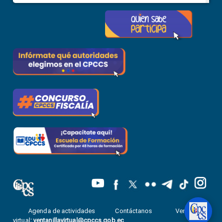
Agenda de actividades
Contáctanos
Ventanilla
virtual
:
ventanillavirtual@cpccs.gob.ec