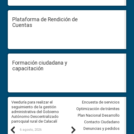
Plataforma de Rendición de
Cuentas
Formación ciudadana y
capacitación
Veeduría para realizar el
Veeduría para vigilar los acue
Encuesta de servicios
ra
seguimiento de la gestión
derivados de la Audiencia Púb
Optimización de trámites
ara
administrativa del Gobierno
entre el GAD de Ibarra y la
Plan Nacional Desarrollo
Autónomo Descentralizado
comunidad Urbina, parroquia l
parroquial rural de Calacalí
Carolina
Contacto Ciudadano
Previous
Next
Denuncias y pedidos
6 agosto, 2026
5 agosto, 2026