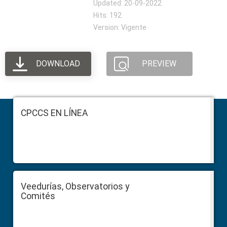
Updated: 20-09-2022
Hits: 192
Version: Vigente
DOWNLOAD
PREVIEW
Footer
CPCCS EN LÍNEA
Veedurías, Observatorios y
Comités