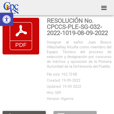
Skip
Skip
Skip
Skip
to
to
to
to
Abrir barra de herramientas
Consejo
primary
main
primary
footer
Construyendo
RESOLUCIÓN No.
navigation
content
sidebar
de
Poder
CPCCS-PLE-SG-032-
Ciudadano
Participación
2022-1019-08-09-2022
Ciudadana
Designar al señor Juan Bosco
Villazhañay Vicuña como miembro del
y
Equipo Técnico del proceso de
Control
selección y designación por concurso
de méritos y oposición de la Primera
Social
Autoridad de la Defensoría del Pueblo.
File size: 162.73 KB
Created: 19-09-2022
Updated: 19-09-2022
Hits: 509
Version: Vigente