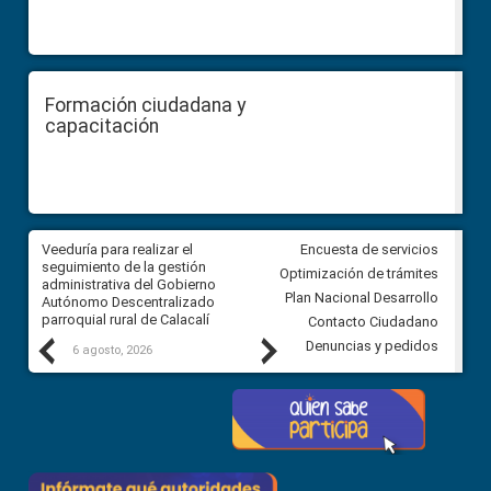
Formación ciudadana y
capacitación
Veeduría para realizar el
Veeduría para vigilar los acue
Encuesta de servicios
ra
seguimiento de la gestión
derivados de la Audiencia Púb
Optimización de trámites
ara
administrativa del Gobierno
entre el GAD de Ibarra y la
Plan Nacional Desarrollo
Autónomo Descentralizado
comunidad Urbina, parroquia l
parroquial rural de Calacalí
Carolina
Contacto Ciudadano
Previous
Next
Denuncias y pedidos
6 agosto, 2026
5 agosto, 2026