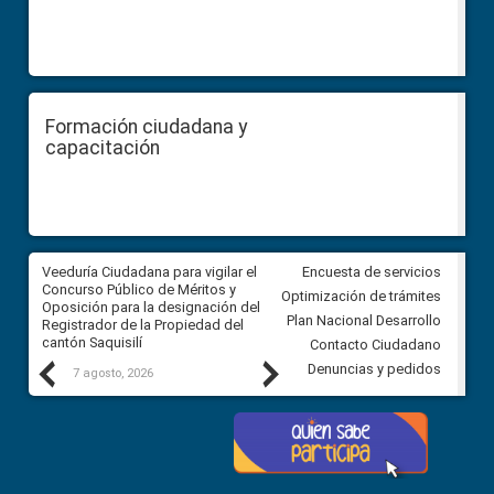
Formación ciudadana y
capacitación
Veeduría Ciudadana para vigilar el
Veeduría Ciudadana para vigila
Encuesta de servicios
Concurso Público de Méritos y
construcción del asfaltado de
Optimización de trámites
Oposición para la designación del
diferentes barrios del sector 
Plan Nacional Desarrollo
Registrador de la Propiedad del
Ballenita del cantón Santa Ele
cantón Saquisilí
Contacto Ciudadano
Previous
Next
Denuncias y pedidos
7 agosto, 2026
7 agosto, 2026