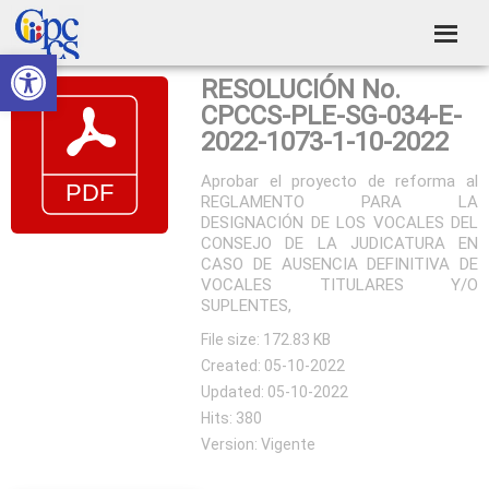
Skip
Skip
Skip
Skip
to
to
to
to
Abrir barra de herramientas
Consejo
primary
main
primary
footer
Construyendo
RESOLUCIÓN No.
navigation
content
sidebar
de
Poder
CPCCS-PLE-SG-034-E-
Ciudadano
Participación
2022-1073-1-10-2022
Ciudadana
Aprobar el proyecto de reforma al
REGLAMENTO PARA LA
y
DESIGNACIÓN DE LOS VOCALES DEL
Control
CONSEJO DE LA JUDICATURA EN
CASO DE AUSENCIA DEFINITIVA DE
Social
VOCALES TITULARES Y/O
SUPLENTES,
File size: 172.83 KB
Created: 05-10-2022
Updated: 05-10-2022
Hits: 380
Version: Vigente