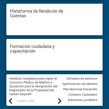
Plataforma de Rendición de
Cuentas
Formación ciudadana y
capacitación
Veeduría Ciudadana para vigilar el
Veeduría Ciudadana para vigila
Encuesta de servicios
Concurso Público de Méritos y
construcción del asfaltado de
Optimización de trámites
Oposición para la designación del
diferentes barrios del sector 
Plan Nacional Desarrollo
Registrador de la Propiedad del
Ballenita del cantón Santa Ele
cantón Saquisilí
Contacto Ciudadano
Previous
Next
Denuncias y pedidos
7 agosto, 2026
7 agosto, 2026