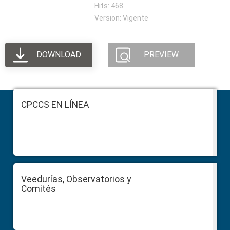
Hits: 468
Version: Vigente
DOWNLOAD
PREVIEW
Footer
CPCCS EN LÍNEA
Veedurías, Observatorios y
Comités