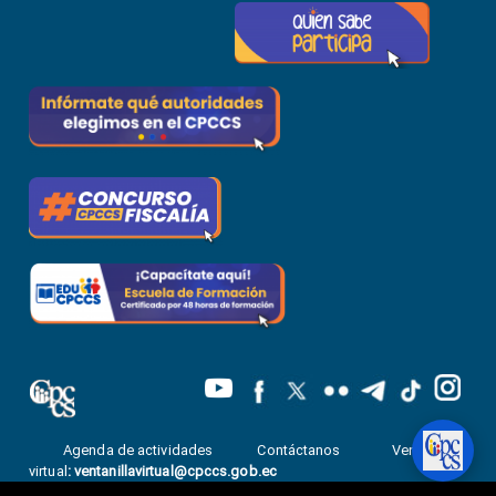
Agenda de actividades
Contáctanos
Ventanilla
virtual
:
ventanillavirtual@cpccs.gob.ec