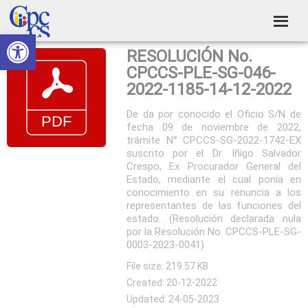
Skip
Skip
Skip
Skip
to
to
to
to
Abrir barra de herramientas
Consejo
primary
main
primary
footer
Construyendo
RESOLUCIÓN No.
navigation
content
sidebar
de
Poder
CPCCS-PLE-SG-046-
Ciudadano
Participación
2022-1185-14-12-2022
Ciudadana
De da por conocido el Oficio S/N de
fecha 09 de noviembre de 2022,
y
trámite N° CPCCS-SG-2022-1742-EX
Control
suscrito por el Dr. Iñigo Salvador
Crespo, Ex Procurador General del
Social
Estado, mediante el cual ponía en
conocimiento en su renuncia a los
representantes de las funciones del
estado. (Resolución declarada nula
por la Resolución No. CPCCS-PLE-SG-
0003-2023-0041)
File size: 219.57 KB
Created: 20-12-2022
Updated: 24-05-2023