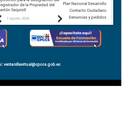
Plan Nacional Desarrollo
egistrador de la Propiedad del
Ballenita del cantón Santa Elena
antón Saquisilí
Contacto Ciudadano
Previous
Next
Denuncias y pedidos
7 agosto, 2026
7 agosto, 2026
l
:
ventanillavirtual@cpccs.gob.ec