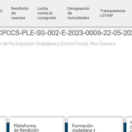
Rendición
Lucha
Designación
ol
Transparencia-
de
contra la
de
l
LOTAIP
cuentas
corrupción
Autoridades
CPCCS-PLE-SG-002-E-2023-0006-22-05-20
o de Participación Ciudadana y Control Social, Alex Guevara
CPCCS aprueba convocatoria a
V
Plataforma
Formación
Veeduría para designación de la
C
de Rendición
ciudadana y
autoridad de la SOT
O