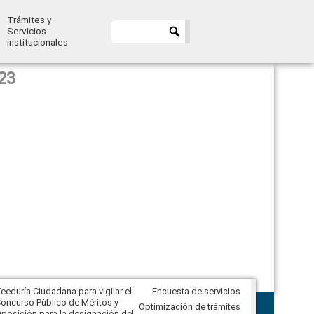
Trámites y
Servicios
institucionales
23
eeduría Ciudadana para vigilar el
Encuesta de servicios
Veeduría Ciudadana para vigilar la
oncurso Público de Méritos y
construcción del asfaltado de
Optimización de trámites
posición para la designación del
diferentes barrios del sector de