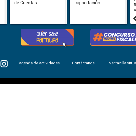
de Cuentas
capacitación
R
c
31 julio, 2026
Agenda de actividades
Contáctanos
Ventanilla virtua