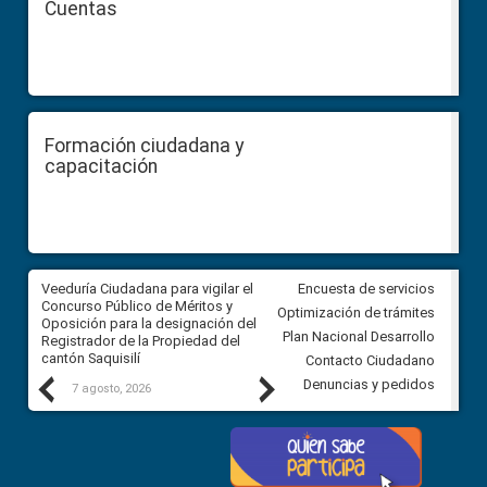
Cuentas
Formación ciudadana y
capacitación
Veeduría Ciudadana para vigilar el
Veeduría Ciudadana para vigila
Encuesta de servicios
Concurso Público de Méritos y
construcción del asfaltado de
Optimización de trámites
Oposición para la designación del
diferentes barrios del sector 
Plan Nacional Desarrollo
Registrador de la Propiedad del
Ballenita del cantón Santa Ele
cantón Saquisilí
Contacto Ciudadano
Previous
Next
Denuncias y pedidos
7 agosto, 2026
7 agosto, 2026