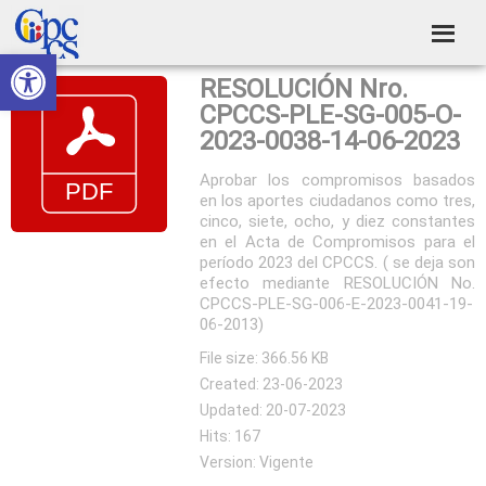
Skip
Skip
Skip
Skip
to
to
to
to
Abrir barra de herramientas
Consejo
primary
main
primary
footer
Construyendo
RESOLUCIÓN Nro.
navigation
content
sidebar
de
Poder
CPCCS-PLE-SG-005-O-
Ciudadano
Participación
2023-0038-14-06-2023
Ciudadana
Aprobar los compromisos basados
en los aportes ciudadanos como tres,
y
cinco, siete, ocho, y diez constantes
Control
en el Acta de Compromisos para el
período 2023 del CPCCS. ( se deja son
Social
efecto mediante RESOLUCIÓN No.
CPCCS-PLE-SG-006-E-2023-0041-19-
06-2013)
File size: 366.56 KB
Created: 23-06-2023
Updated: 20-07-2023
Hits: 167
Version: Vigente