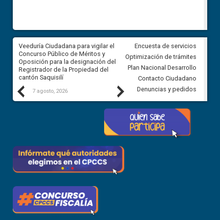
Veeduría Ciudadana para vigilar el
Veeduría Ciudadana para vigila
Encuesta de servicios
Concurso Público de Méritos y
construcción del asfaltado de
Optimización de trámites
Oposición para la designación del
diferentes barrios del sector 
Plan Nacional Desarrollo
Registrador de la Propiedad del
Ballenita del cantón Santa Ele
cantón Saquisilí
Contacto Ciudadano
Previous
Next
Denuncias y pedidos
7 agosto, 2026
7 agosto, 2026