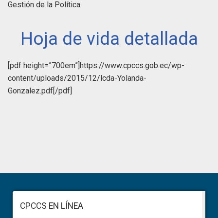
Gestión de la Política.
Hoja de vida detallada
[pdf height=”700em”]https://www.cpccs.gob.ec/wp-
content/uploads/2015/12/lcda-Yolanda-
Gonzalez.pdf[/pdf]
Primary
Sidebar
Footer
CPCCS EN LÍNEA