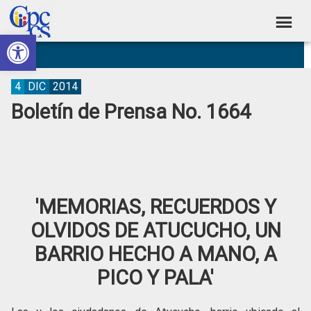
Skip
Skip
Skip
Skip
to
to
to
to
Abrir barra de herramientas
Consejo
primary
main
primary
footer
Construyendo
navigation
content
sidebar
de
Poder
Ciudadano
Participación
4
DIC
2014
Boletín de Prensa No. 1664
Ciudadana
y
Control
Social
'MEMORIAS, RECUERDOS Y
OLVIDOS DE ATUCUCHO, UN
BARRIO HECHO A MANO, A
PICO Y PALA'