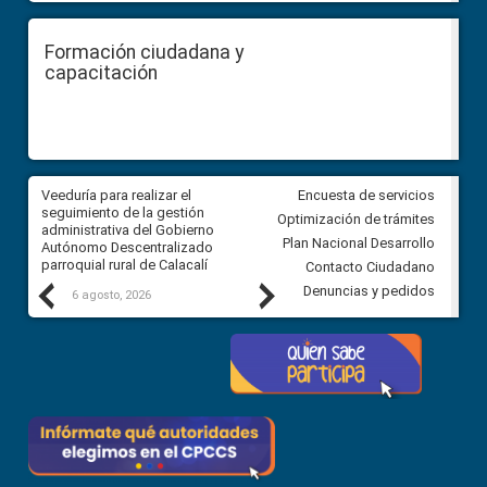
Formación ciudadana y
capacitación
Veeduría para realizar el
Veeduría para vigilar los acue
Encuesta de servicios
ra
seguimiento de la gestión
derivados de la Audiencia Púb
Optimización de trámites
ara
administrativa del Gobierno
entre el GAD de Ibarra y la
Plan Nacional Desarrollo
Autónomo Descentralizado
comunidad Urbina, parroquia l
parroquial rural de Calacalí
Carolina
Contacto Ciudadano
Previous
Next
Denuncias y pedidos
6 agosto, 2026
5 agosto, 2026