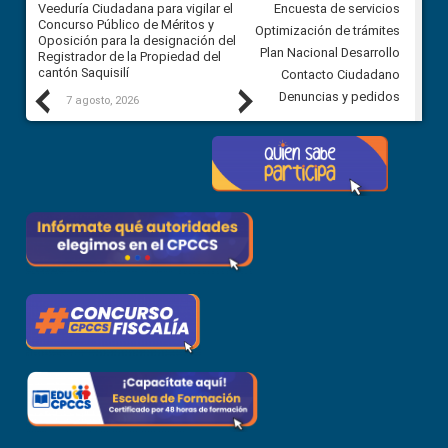
Veeduría Ciudadana para vigilar el
Veeduría Ciudadana para vigila
Encuesta de servicios
Concurso Público de Méritos y
construcción del asfaltado de
Optimización de trámites
Oposición para la designación del
diferentes barrios del sector 
Plan Nacional Desarrollo
Registrador de la Propiedad del
Ballenita del cantón Santa Ele
cantón Saquisilí
Contacto Ciudadano
Previous
Next
Denuncias y pedidos
7 agosto, 2026
7 agosto, 2026