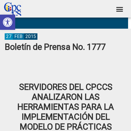
Skip
Skip
Skip
Skip
to
to
to
to
Abrir barra de herramientas
Consejo
primary
main
primary
footer
Construyendo
navigation
content
sidebar
de
Poder
Ciudadano
Participación
27
FEB
2015
Boletín de Prensa No. 1777
Ciudadana
y
Control
Social
SERVIDORES DEL CPCCS
ANALIZARON LAS
HERRAMIENTAS PARA LA
IMPLEMENTACIÓN DEL
MODELO DE PRÁCTICAS