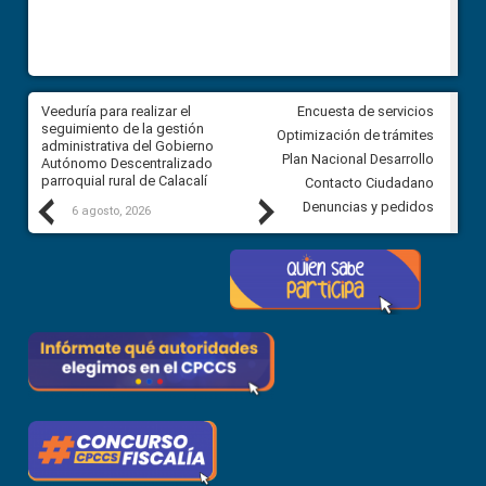
Veeduría para realizar el
Veeduría para vigilar los acue
Encuesta de servicios
ra
seguimiento de la gestión
derivados de la Audiencia Púb
Optimización de trámites
ara
administrativa del Gobierno
entre el GAD de Ibarra y la
Plan Nacional Desarrollo
Autónomo Descentralizado
comunidad Urbina, parroquia l
parroquial rural de Calacalí
Carolina
Contacto Ciudadano
Previous
Next
Denuncias y pedidos
6 agosto, 2026
5 agosto, 2026