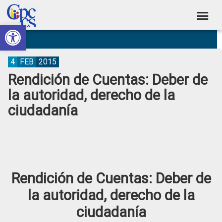
Skip
Skip
Skip
Skip
to
to
to
to
Abrir barra de herramientas
Consejo
primary
main
primary
footer
Construyendo
navigation
content
sidebar
de
Poder
Ciudadano
Participación
4
FEB
2015
Rendición de Cuentas: Deber de
Ciudadana
la autoridad, derecho de la
y
ciudadanía
Control
Social
Rendición de Cuentas: Deber de
la autoridad, derecho de la
ciudadanía