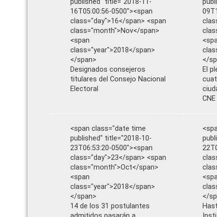
published" title="2018-11-
publ
16T05:00:56-0500"><span
09T1
class="day">16</span> <span
clas
class="month">Nov</span>
cla
<span
<sp
class="year">2018</span>
clas
</span>
</s
Designados consejeros
El p
titulares del Consejo Nacional
cuat
Electoral
ciud
CNE
<span class="date time
<spa
published" title="2018-10-
publ
23T06:53:20-0500"><span
22T0
class="day">23</span> <span
clas
class="month">Oct</span>
cla
<span
<sp
class="year">2018</span>
clas
</span>
</s
14 de los 31 postulantes
Hast
admitidos pasarán a
Inst