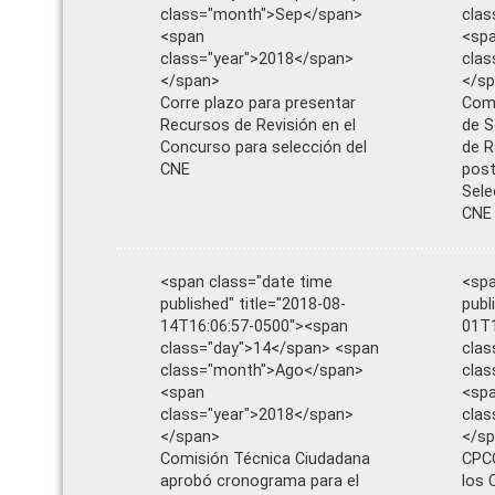
class="month">Sep</span>
cla
<span
<sp
class="year">2018</span>
clas
</span>
</s
Corre plazo para presentar
Comi
Recursos de Revisión en el
de S
Concurso para selección del
de 
CNE
post
Sele
CNE
<span class="date time
<spa
published" title="2018-08-
publ
14T16:06:57-0500"><span
01T1
class="day">14</span> <span
clas
class="month">Ago</span>
cla
<span
<sp
class="year">2018</span>
clas
</span>
</s
Comisión Técnica Ciudadana
CPCC
aprobó cronograma para el
los 