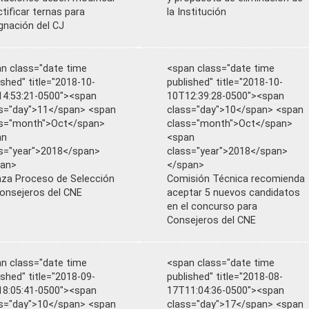
ctificar ternas para
la Institución
gnación del CJ
n class="date time
<span class="date time
ished" title="2018-10-
published" title="2018-10-
4:53:21-0500"><span
10T12:39:28-0500"><span
s="day">11</span> <span
class="day">10</span> <span
ss="month">Oct</span>
class="month">Oct</span>
an
<span
s="year">2018</span>
class="year">2018</span>
pan>
</span>
za Proceso de Selección
Comisión Técnica recomienda
onsejeros del CNE
aceptar 5 nuevos candidatos
en el concurso para
Consejeros del CNE
n class="date time
<span class="date time
ished" title="2018-09-
published" title="2018-08-
8:05:41-0500"><span
17T11:04:36-0500"><span
s="day">10</span> <span
class="day">17</span> <span