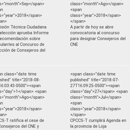
ss="month">Sep</span>
class="month">Ago</span>
an
<span
s="year">2018</span>
class="year">2018</span>
pan>
</span>
sión Técnica Ciudadana
A partir de hoy se abre
elección aprueba Informe
convocatoria al concurso
Recomendación sobre
para designar Consejeros del
ulantes al Concurso de
CNE
cción de Consejeros del
n class="date time
<span class="date time
ished" title="2018-08-
published" title="2018-07-
6:03:43-0500"><span
27T16:09:25-0500"><span
s="day">1</span> <span
class="day">27</span> <span
ss="month">Ago</span>
class="month">Jul</span>
an
<span
s="year">2018</span>
class="year">2018</span>
pan>
</span>
S-T ratifica el cese de
CPCCS-T cumplirá Agenda en
Consejeros del CNE y
la provincia de Loja