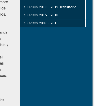
umbre
CPCCS 2018 – 2019 Transitorio
d de
los.
CPCCS 2015 – 2018
CPCCS 2008 – 2015
randa
a
sis y
el
zas
a
cos,
las