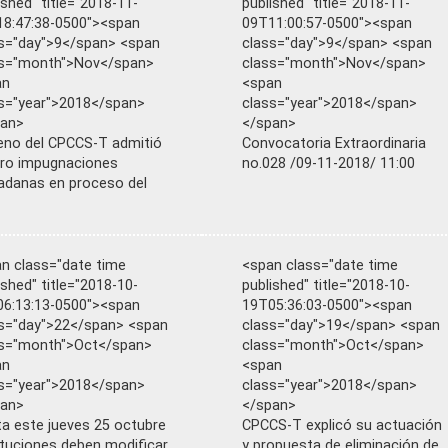
ished" title="2018-11-
published" title="2018-11-
8:47:38-0500"><span
09T11:00:57-0500"><span
s="day">9</span> <span
class="day">9</span> <span
ss="month">Nov</span>
class="month">Nov</span>
an
<span
s="year">2018</span>
class="year">2018</span>
pan>
</span>
leno del CPCCS-T admitió
Convocatoria Extraordinaria
ro impugnaciones
no.028 /09-11-2018/ 11:00
adanas en proceso del
n class="date time
<span class="date time
ished" title="2018-10-
published" title="2018-10-
6:13:13-0500"><span
19T05:36:03-0500"><span
s="day">22</span> <span
class="day">19</span> <span
ss="month">Oct</span>
class="month">Oct</span>
an
<span
s="year">2018</span>
class="year">2018</span>
pan>
</span>
a este jueves 25 octubre
CPCCS-T explicó su actuación
ituciones deben modificar
y propuesta de eliminación de