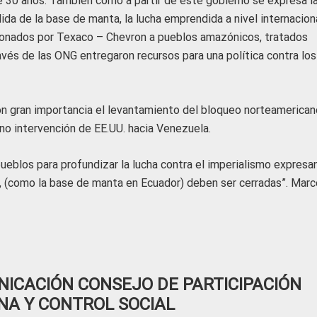
 30 años. También cómo a partir de este gobierno se expresa l
ida de la base de manta, la lucha emprendida a nivel internacion
sionados por Texaco – Chevron a pueblos amazónicos, tratados
avés de las ONG entregaron recursos para una política contra los
n gran importancia el levantamiento del bloqueo norteamerican
 no intervención de EE.UU. hacia Venezuela.
pueblos para profundizar la lucha contra el imperialismo expresa
s, (como la base de manta en Ecuador) deben ser cerradas”. Marc
ICACIÓN CONSEJO DE PARTICIPACIÓN
NA Y CONTROL SOCIAL