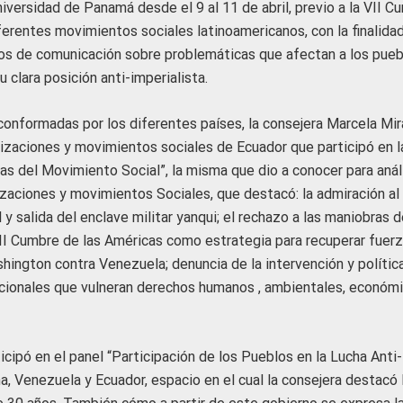
iversidad de Panamá desde el 9 al 11 de abril, previo a la VII C
iferentes movimientos sociales latinoamericanos, con la finalida
os de comunicación sobre problemáticas que afectan a los pueb
clara posición anti-imperialista.
conformadas por los diferentes países, la consejera Marcela Mi
nizaciones y movimientos sociales de Ecuador que participó en l
s del Movimiento Social”, la misma que dio a conocer para análi
zaciones y movimientos Sociales, que destacó: la admiración al
 salida del enclave militar yanqui; el rechazo a las maniobras d
 VII Cumbre de las Américas como estrategia para recuperar fuer
shington contra Venezuela; denuncia de la intervención y polític
acionales que vulneran derechos humanos , ambientales, económi
ipó en el panel “Participación de los Pueblos en la Lucha Anti-
a, Venezuela y Ecuador, espacio en el cual la consejera destacó 