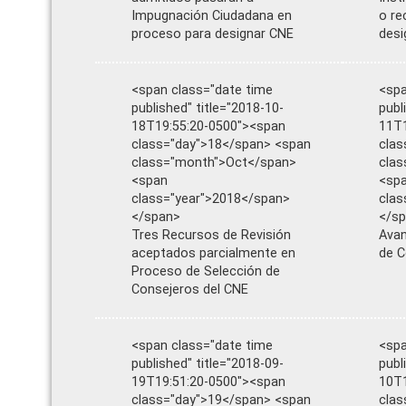
Impugnación Ciudadana en
o re
proceso para designar CNE
desi
<span class="date time
<spa
published" title="2018-10-
publ
18T19:55:20-0500"><span
11T1
class="day">18</span> <span
clas
class="month">Oct</span>
cla
<span
<sp
class="year">2018</span>
clas
</span>
</s
Tres Recursos de Revisión
Avan
aceptados parcialmente en
de C
Proceso de Selección de
Consejeros del CNE
<span class="date time
<spa
published" title="2018-09-
publ
19T19:51:20-0500"><span
10T1
class="day">19</span> <span
clas