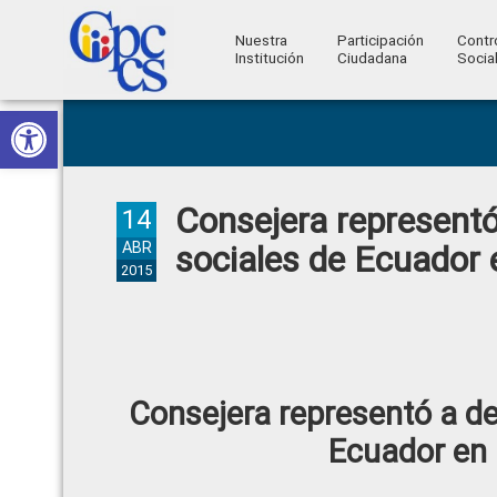
Nuestra
Participación
Contr
Institución
Ciudadana
Socia
Consejo
Abrir barra de herramientas
Skip
Skip
Skip
Skip
Construyendo
to
to
to
to
de
Poder
primary
main
primary
footer
Ciudadano
Participación
navigation
content
sidebar
Consejera represent
Ciudadana
14
y
ABR
sociales de Ecuador
2015
Control
Social
Consejera representó a d
Ecuador en