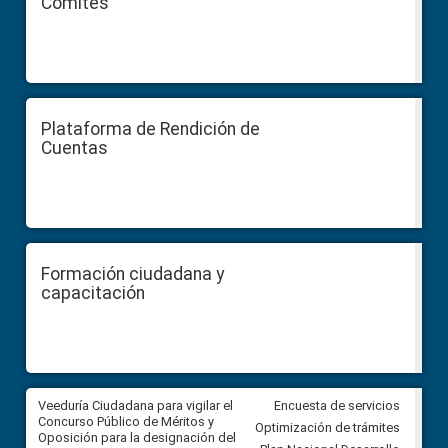
Comités
Plataforma de Rendición de
Cuentas
Formación ciudadana y
capacitación
Veeduría Ciudadana para vigilar el
Veeduría Ciudadana para vigila
Encuesta de servicios
Concurso Público de Méritos y
construcción del asfaltado de
Optimización de trámites
Oposición para la designación del
diferentes barrios del sector 