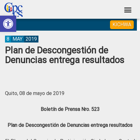
Skip
Skip
Skip
Skip
to
to
to
to
Abrir barra de herramientas
Consejo
primary
main
primary
footer
Construyendo
KICHWA
navigation
content
sidebar
de
Poder
Ciudadano
Participación
8
MAY
2019
Plan de Descongestión de
Ciudadana
Denuncias entrega resultados
y
Control
Social
Quito, 08 de mayo de 2019
Boletín de Prensa Nro. 523
Plan de Descongestión de Denuncias entrega resultados