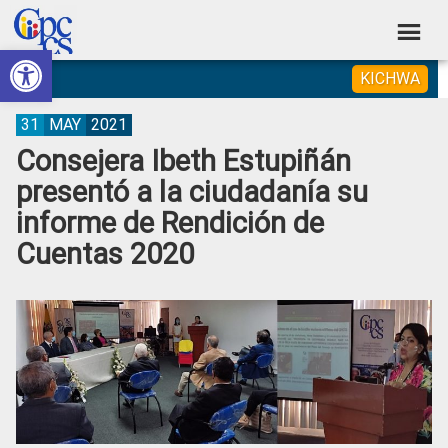
Skip
Skip
Skip
Skip
to
to
to
to
Abrir barra de herramientas
Consejo
primary
main
primary
footer
Construyendo
KICHWA
navigation
content
sidebar
de
Poder
Ciudadano
Participación
31
MAY
2021
Consejera Ibeth Estupiñán
Ciudadana
presentó a la ciudadanía su
y
informe de Rendición de
Control
Cuentas 2020
Social