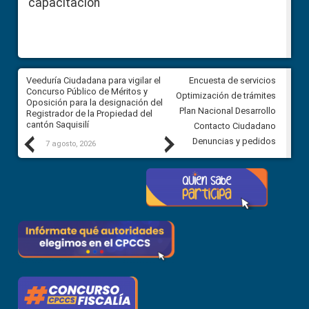
capacitación
Veeduría Ciudadana para vigilar el
Veeduría Ciudadana para vigila
Encuesta de servicios
Concurso Público de Méritos y
construcción del asfaltado de
Optimización de trámites
Oposición para la designación del
diferentes barrios del sector 
Plan Nacional Desarrollo
Registrador de la Propiedad del
Ballenita del cantón Santa Ele
cantón Saquisilí
Contacto Ciudadano
Previous
Next
Denuncias y pedidos
7 agosto, 2026
7 agosto, 2026