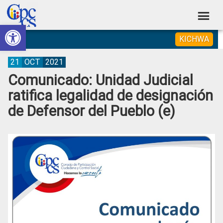
Skip
Skip
Skip
Skip
to
to
to
to
Abrir barra de herramientas
Consejo
primary
main
primary
footer
Construyendo
KICHWA
navigation
content
sidebar
de
Poder
Ciudadano
Participación
21
OCT
2021
Comunicado: Unidad Judicial
Ciudadana
ratifica legalidad de designación
y
de Defensor del Pueblo (e)
Control
Social