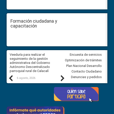
Formación ciudadana y
capacitación
Veeduría para realizar el
Veeduría para vigilar los acue
Encuesta de servicios
ra
seguimiento de la gestión
derivados de la Audiencia Púb
Optimización de trámites
ara
administrativa del Gobierno
entre el GAD de Ibarra y la
Plan Nacional Desarrollo
Autónomo Descentralizado
comunidad Urbina, parroquia l
parroquial rural de Calacalí
Carolina
Contacto Ciudadano
Previous
Next
Denuncias y pedidos
6 agosto, 2026
5 agosto, 2026