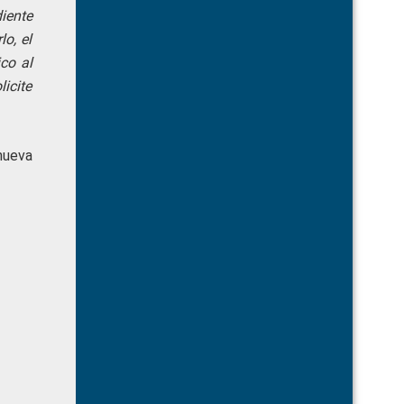
iente
lo, el
co al
licite
 nueva