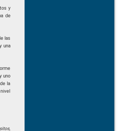
tos y
na de
e las
 y una
forme
y uno
 de la
nivel
itos,