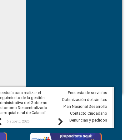
eeduría para realizar el
Encuesta de servicios
Veeduría para vigilar los acuerdos,
eguimiento de la gestión
derivados de la Audiencia Pública
Optimización de trámites
dministrativa del Gobierno
entre el GAD de Ibarra y la
Plan Nacional Desarrollo
utónomo Descentralizado
comunidad Urbina, parroquia la
arroquial rural de Calacalí
Carolina
Contacto Ciudadano
Previous
Next
Denuncias y pedidos
6 agosto, 2026
5 agosto, 2026