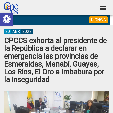
Skip
Skip
Skip
Skip
to
to
to
to
Abrir barra de herramientas
Consejo
primary
main
primary
footer
Construyendo
KICHWA
navigation
content
sidebar
de
Poder
Ciudadano
Participación
20
ABR
2022
CPCCS exhorta al presidente de
Ciudadana
la República a declarar en
y
emergencia las provincias de
Control
Esmeraldas, Manabí, Guayas,
Social
Los Ríos, El Oro e Imbabura por
la inseguridad