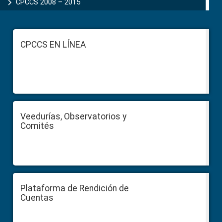
CPCCS 2008 – 2015
Footer
CPCCS EN LÍNEA
Veedurías, Observatorios y
Comités
Plataforma de Rendición de
Cuentas