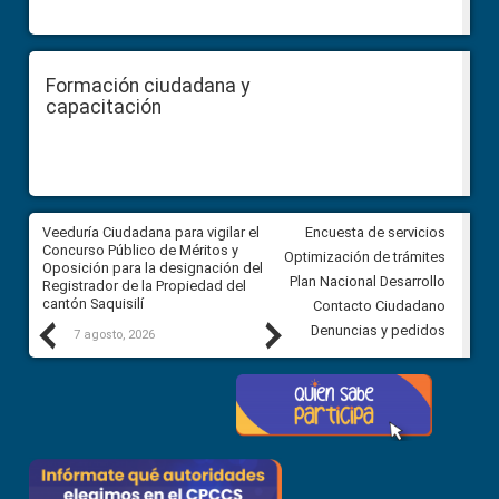
Formación ciudadana y
capacitación
Veeduría Ciudadana para vigilar el
Veeduría Ciudadana para vigila
Encuesta de servicios
Concurso Público de Méritos y
construcción del asfaltado de
Optimización de trámites
Oposición para la designación del
diferentes barrios del sector 
Plan Nacional Desarrollo
Registrador de la Propiedad del
Ballenita del cantón Santa Ele
cantón Saquisilí
Contacto Ciudadano
Previous
Next
Denuncias y pedidos
7 agosto, 2026
7 agosto, 2026