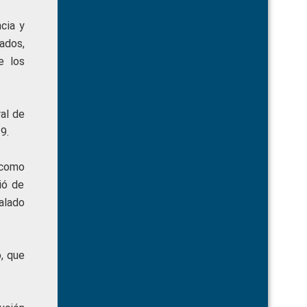
cia y
gados,
e los
ral de
9.
 como
ió de
alado
o, que