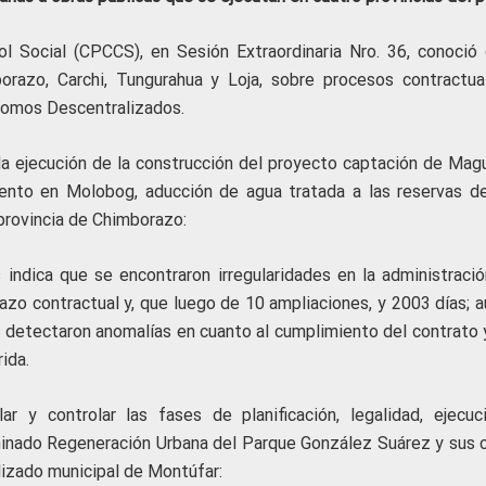
l Social (CPCCS), en Sesión Extraordinaria Nro. 36, conoció 
orazo, Carchi, Tungurahua y Loja, sobre procesos contractua
ónomos Descentralizados.
 la ejecución de la construcción del proyecto captación de Mag
iento en Molobog, aducción de agua tratada a las reservas d
 provincia de Chimborazo:
 indica que se encontraron irregularidades en la administració
azo contractual y, que luego de 10 ampliaciones, y 2003 días; a
e detectaron anomalías en cuanto al cumplimiento del contrato 
ida.
ar y controlar las fases de planificación, legalidad, ejecuc
minado Regeneración Urbana del Parque González Suárez y sus c
izado municipal de Montúfar: