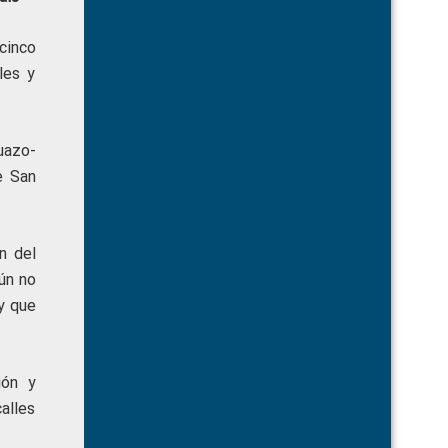
cinco
les y
uazo-
e San
n del
ún no
y que
ión y
alles