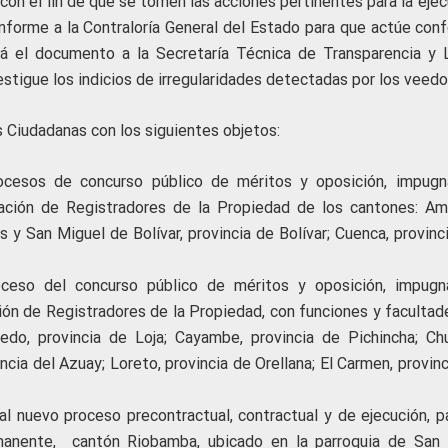
 con el fin de que se tomen las acciones pertinentes para la eje
 informe a la Contraloría General del Estado para que actúe con
rá el documento a la Secretaría Técnica de Transparencia y 
vestigue los indicios de irregularidades detectadas por los veedo
Ciudadanas con los siguientes objetos:
rocesos de concurso público de méritos y oposición, impugn
nación de Registradores de la Propiedad de los cantones: Am
es y San Miguel de Bolívar, provincia de Bolívar; Cuenca, provinc
roceso del concurso público de méritos y oposición, impugn
ción de Registradores de la Propiedad, con funciones y facultad
do, provincia de Loja; Cayambe, provincia de Pichincha; Chu
cia del Azuay; Loreto, provincia de Orellana; El Carmen, provin
l nuevo proceso precontractual, contractual y de ejecución, pa
manente, cantón Riobamba, ubicado en la parroquia de San 