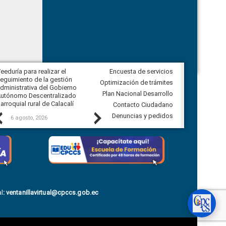
eeduría para realizar el
Encuesta de servicios
Veeduría para vigilar los acuerdos,
eguimiento de la gestión
derivados de la Audiencia Pública
Optimización de trámites
dministrativa del Gobierno
entre el GAD de Ibarra y la
Plan Nacional Desarrollo
utónomo Descentralizado
comunidad Urbina, parroquia la
arroquial rural de Calacalí
Carolina
Contacto Ciudadano
Previous
Next
Denuncias y pedidos
6 agosto, 2026
5 agosto, 2026
l
:
ventanillavirtual@cpccs.gob.ec