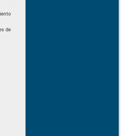
miento
es de