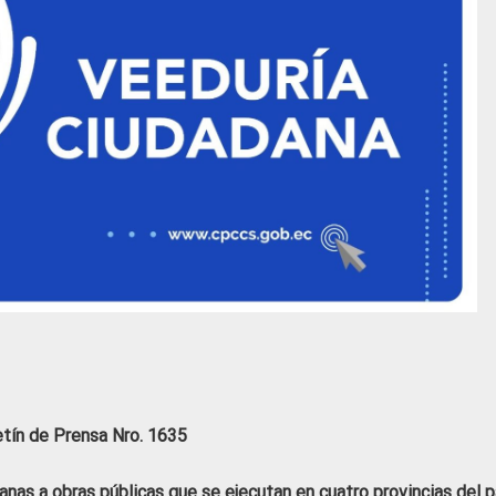
etín de Prensa Nro. 1635
as a obras públicas que se ejecutan en cuatro provincias del p