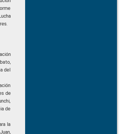
cución
forme
Lucha
res.
ación
bato,
ia del
ación
es de
nchi,
cia de
ra la
Juan,