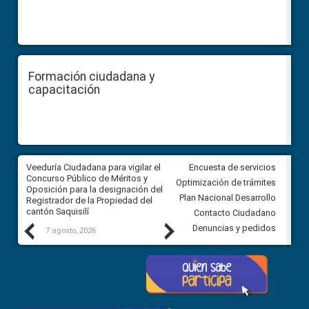
Formación ciudadana y
capacitación
Veeduría Ciudadana para vigilar el
Veeduría Ciudadana para vigila
Encuesta de servicios
Concurso Público de Méritos y
construcción del asfaltado de
Optimización de trámites
Oposición para la designación del
diferentes barrios del sector 
Plan Nacional Desarrollo
Registrador de la Propiedad del
Ballenita del cantón Santa Ele
cantón Saquisilí
Contacto Ciudadano
Previous
Next
Denuncias y pedidos
7 agosto, 2026
7 agosto, 2026