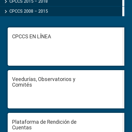
CPCCS 2015 – 2018
CPCCS 2008 – 2015
Footer
CPCCS EN LÍNEA
Veedurías, Observatorios y
Comités
Plataforma de Rendición de
Cuentas