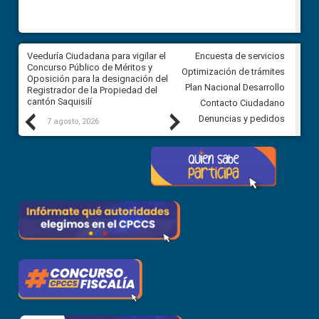
Veeduría Ciudadana para vigilar el
Veeduría Ciudadana para vigila
Encuesta de servicios
Concurso Público de Méritos y
construcción del asfaltado de
Optimización de trámites
Oposición para la designación del
diferentes barrios del sector 
Plan Nacional Desarrollo
Registrador de la Propiedad del
Ballenita del cantón Santa Ele
cantón Saquisilí
Contacto Ciudadano
Previous
Next
Denuncias y pedidos
7 agosto, 2026
7 agosto, 2026