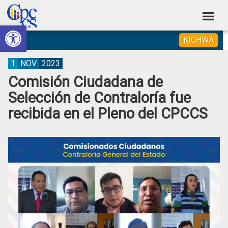
Skip
Skip
Skip
Skip
to
to
to
to
Abrir barra de herramientas
Consejo
primary
main
primary
footer
Construyendo
KICHWA
navigation
content
sidebar
de
Poder
Ciudadano
Participación
1
NOV
2023
Comisión Ciudadana de
Ciudadana
Selección de Contraloría fue
y
recibida en el Pleno del CPCCS
Control
Social