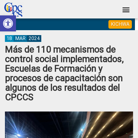
Skip
Skip
Skip
Skip
to
to
to
to
Abrir barra de herramientas
Consejo
primary
main
primary
footer
Construyendo
KICHWA
navigation
content
sidebar
de
Poder
Ciudadano
Participación
18
MAR
2024
Más de 110 mecanismos de
Ciudadana
control social implementados,
y
Escuelas de Formación y
Control
procesos de capacitación son
Social
algunos de los resultados del
CPCCS