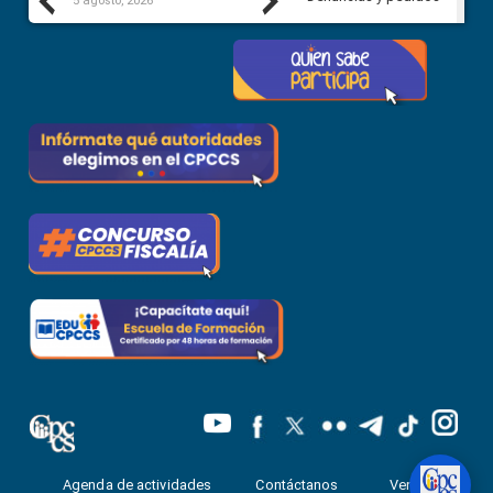
Previous
Next
5 agosto, 2026
5 agosto, 2026
Agenda de actividades
Contáctanos
Ventanilla