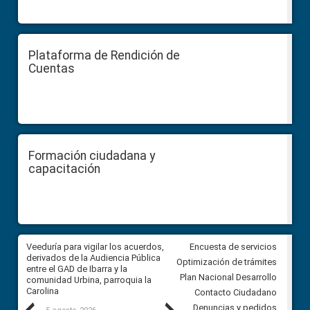
Plataforma de Rendición de
Cuentas
Formación ciudadana y
capacitación
Veeduría para vigilar los acuerdos,
CPCCS convoca a Veeduría
Encuesta de servicios
 a
derivados de la Audiencia Pública
Ciudadana para vigilar el conc
Optimización de trámites
ión
entre el GAD de Ibarra y la
en la Universidad de Cuenca
Plan Nacional Desarrollo
comunidad Urbina, parroquia la
Carolina
Contacto Ciudadano
Denuncias y pedidos