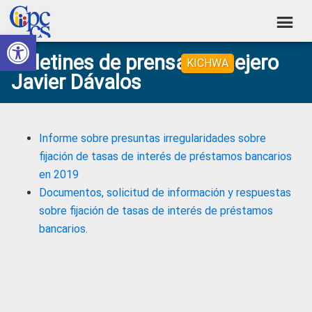
Skip
Skip
Skip
Skip
to
to
to
to
Abrir barra de herramientas
Consejo
primary
main
primary
footer
Construyendo
Boletines de prensa consejero
navigation
content
sidebar
KICHWA
de
Poder
Javier Dávalos
Ciudadano
Participación
Ciudadana
y
Informe sobre presuntas irregularidades sobre
Control
fijación de tasas de interés de préstamos bancarios
en 2019
Social
Documentos, solicitud de información y respuestas
sobre fijación de tasas de interés de préstamos
bancarios.