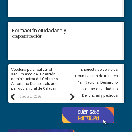
Formación ciudadana y
capacitación
Veeduría para realizar el
Veeduría para vigilar los acue
Encuesta de servicios
ra
seguimiento de la gestión
derivados de la Audiencia Púb
Optimización de trámites
ara
administrativa del Gobierno
entre el GAD de Ibarra y la
Plan Nacional Desarrollo
Autónomo Descentralizado
comunidad Urbina, parroquia l
parroquial rural de Calacalí
Carolina
Contacto Ciudadano
Previous
Next
Denuncias y pedidos
6 agosto, 2026
5 agosto, 2026