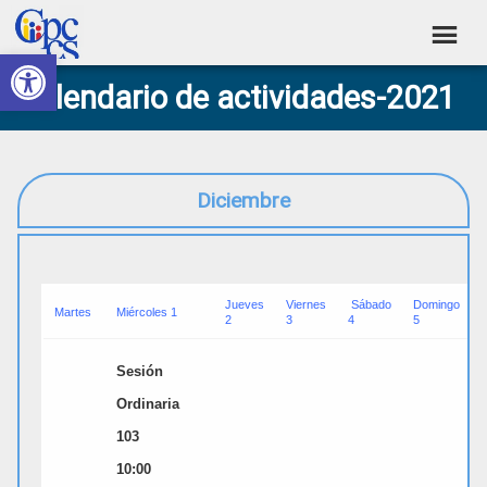
Skip
Skip
Skip
Skip
to
to
to
to
Abrir barra de herramientas
Consejo
primary
main
primary
footer
Construyendo
Calendario de actividades-2021
navigation
content
sidebar
de
Poder
Ciudadano
Participación
Ciudadana
Diciembre
y
Control
Social
Jueves
Viernes
Sábado
Domingo
Martes
Miércoles 1
2
3
4
5
Sesión
Ordinaria
103
10:00