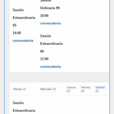
Sesión
Ordinaria 99
Sesión
10:00
Extraordinaria
convocatori
a
65
14:00
Sesión
convocatori
a
Extraordinaria
66
17:00
convocatori
a
Jueves
Viernes
Sábado
Do
Martes 21
Miércoles 22
23
24
25
26
Sesión
Extraordinaria