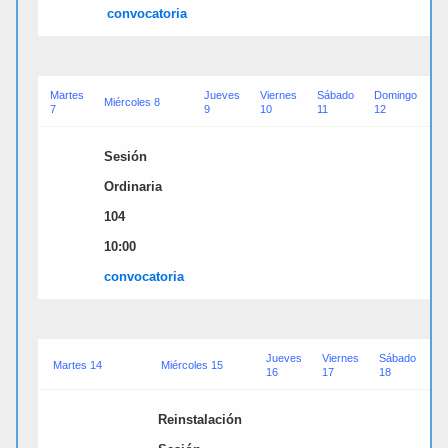
convocatori
a
Martes
Jueves
Viernes
Sábado
Domingo
L
Miércoles 8
7
9
10
11
12
1
Sesión
Ordinaria
104
10:00
convocatori
a
Jueves
Viernes
Sábado
D
Martes 14
Miércoles 15
16
17
18
19
Reinstalación