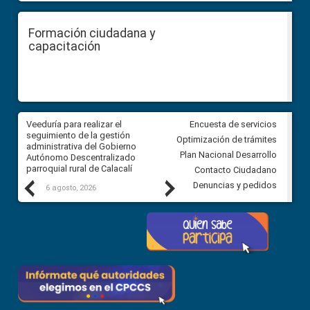
Formación ciudadana y
capacitación
Veeduría para realizar el
Veeduría para vigilar los acue
Encuesta de servicios
ra
seguimiento de la gestión
derivados de la Audiencia Púb
Optimización de trámites
ara
administrativa del Gobierno
entre el GAD de Ibarra y la
Plan Nacional Desarrollo
Autónomo Descentralizado
comunidad Urbina, parroquia l
parroquial rural de Calacalí
Carolina
Contacto Ciudadano
Previous
Next
Denuncias y pedidos
6 agosto, 2026
5 agosto, 2026