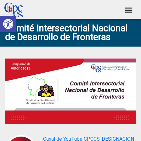
Skip
Skip
Skip
Skip
to
to
to
to
Abrir barra de herramientas
Consejo
primary
main
primary
footer
Construyendo
Comité Intersectorial Nacional
navigation
content
sidebar
de
Poder
de Desarrollo de Fronteras
Ciudadano
Participación
Ciudadana
y
Control
Social
Canal de YouTube CPCCS-DESIGNACIÓN-