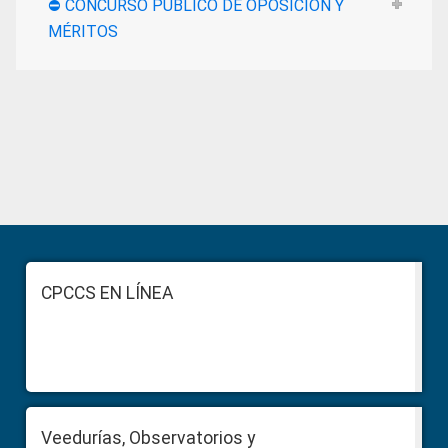
⛔ CONCURSO PÚBLICO DE OPOSICIÓN Y
MÉRITOS
Primary
Sidebar
Footer
CPCCS EN LÍNEA
Veedurías, Observatorios y