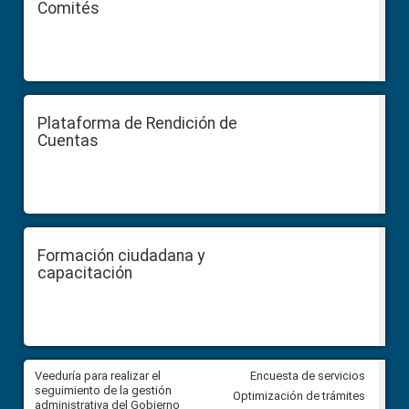
Comités
Plataforma de Rendición de
Cuentas
Formación ciudadana y
capacitación
Veeduría para realizar el
Veeduría para vigilar los acue
Encuesta de servicios
ra
seguimiento de la gestión
derivados de la Audiencia Púb
Optimización de trámites
ara
administrativa del Gobierno
entre el GAD de Ibarra y la