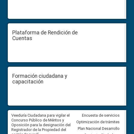
Plataforma de Rendición de
Cuentas
Formación ciudadana y
capacitación
Veeduría Ciudadana para vigilar el
Veeduría Ciudadana para vigila
Encuesta de servicios
Concurso Público de Méritos y
construcción del asfaltado de
Optimización de trámites
Oposición para la designación del
diferentes barrios del sector 
Plan Nacional Desarrollo
Registrador de la Propiedad del
Ballenita del cantón Santa Ele