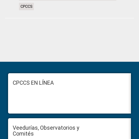
CPCCS
Primary
Sidebar
Footer
CPCCS EN LÍNEA
Veedurías, Observatorios y
Comités