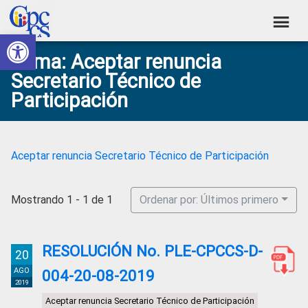
Skip
Skip
Skip
Skip
to
to
to
to
Abrir barra de herramientas
Consejo
primary
main
primary
footer
Construyendo
Tema: Aceptar renuncia
navigation
content
sidebar
de
Poder
Secretario Técnico de
Ciudadano
Participación
Participación
Ciudadana
y
Control
Aceptar renuncia Secretario Técnico de Participación
Social
Mostrando 1 - 1 de 1
Ordenar por: Últimos primero
RESOLUCIÓN No. PLE-CPCCS-D-
20
AGO
004-20-08-2019
2019
Aceptar renuncia Secretario Técnico de Participación