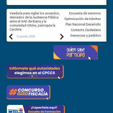
Veeduría para vigilar los acuerdos,
CPCCS convoca a Veeduría
Encuesta de servicios
 a
derivados de la Audiencia Pública
Ciudadana para vigilar el conc
Optimización de trámites
ión
entre el GAD de Ibarra y la
en la Universidad de Cuenca
Plan Nacional Desarrollo
comunidad Urbina, parroquia la
Carolina
Contacto Ciudadano
Previous
Next
Denuncias y pedidos
5 agosto, 2026
5 agosto, 2026