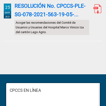
RESOLUCIÓN No. CPCCS-PLE-
25
MAY
SG-078-2021-563-19-05-...
2021
Acoger las recomendaciones del Comité de
Usuarios y Usuarias del Hospital Marco Vinicio Iza
del cantón Lago Agrio.
Primary
Sidebar
Footer
CPCCS EN LÍNEA