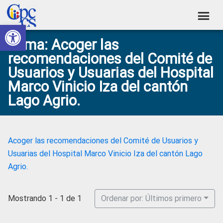
Skip
Skip
Skip
Skip
to
to
to
to
Abrir barra de herramientas
Consejo
primary
main
primary
footer
Construyendo
Tema: Acoger las
navigation
content
sidebar
de
Poder
recomendaciones del Comité de
Ciudadano
Participación
Usuarios y Usuarias del Hospital
Ciudadana
Marco Vinicio Iza del cantón
y
Lago Agrio.
Control
Social
Acoger las recomendaciones del Comité de Usuarios y
Usuarias del Hospital Marco Vinicio Iza del cantón Lago
Agrio.
Mostrando 1 - 1 de 1
Ordenar por: Últimos primero