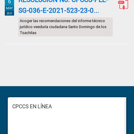
6
MAY
SG-036-E-2021-523-23-0...
2021
Acoger las recomendaciones del informe técnico
jurídico veeduría ciudadana Santo Domingo de los
Tsachilas
Primary
Sidebar
Footer
CPCCS EN LÍNEA