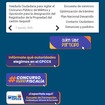
Veeduría Ciudadana para vigilar el
Veeduría Ciudadana para vigila
Encuesta de servicios
Concurso Público de Méritos y
construcción del asfaltado de
Optimización de trámites
Oposición para la designación del
diferentes barrios del sector 
Plan Nacional Desarrollo
Registrador de la Propiedad del
Ballenita del cantón Santa Ele
cantón Saquisilí
Contacto Ciudadano
Previous
Next
Denuncias y pedidos
7 agosto, 2026
7 agosto, 2026