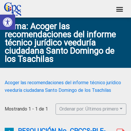
Skip
Skip
Skip
Skip
to
to
to
to
Abrir barra de herramientas
Consejo
primary
main
primary
footer
Construyendo
Tema: Acoger las
navigation
content
sidebar
de
Poder
recomendaciones del informe
Ciudadano
Participación
técnico jurídico veeduría
Ciudadana
ciudadana Santo Domingo de
y
los Tsachilas
Control
Social
Acoger las recomendaciones del informe técnico jurídico
veeduría ciudadana Santo Domingo de los Tsachilas
Mostrando 1 - 1 de 1
Ordenar por: Últimos primero
RESOLUCIÓN No. CPCCS-PLE-