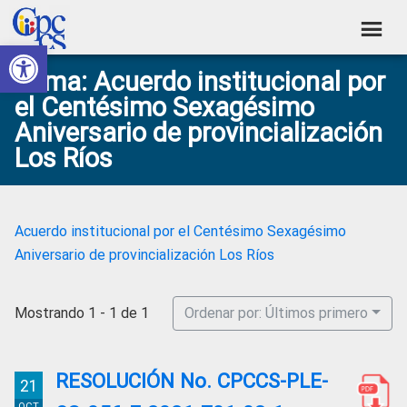
Skip
Skip
Skip
Skip
to
to
to
to
Abrir barra de herramientas
Consejo
primary
main
primary
footer
Construyendo
Tema: Acuerdo institucional por
navigation
content
sidebar
de
Poder
el Centésimo Sexagésimo
Ciudadano
Participación
Aniversario de provincialización
Ciudadana
Los Ríos
y
Control
Social
Acuerdo institucional por el Centésimo Sexagésimo
Aniversario de provincialización Los Ríos
Mostrando 1 - 1 de 1
Ordenar por: Últimos primero
RESOLUCIÓN No. CPCCS-PLE-
21
OCT