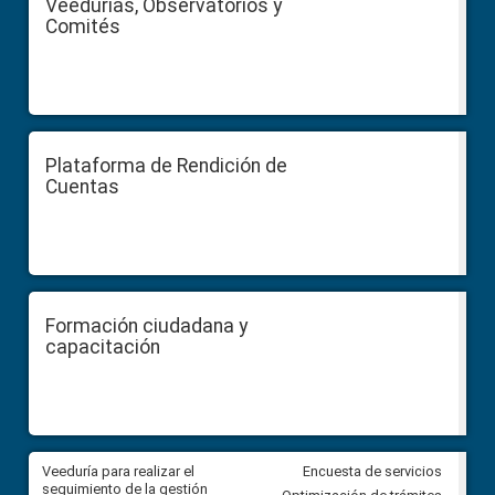
Veedurías, Observatorios y
Comités
Plataforma de Rendición de
Cuentas
Formación ciudadana y
capacitación
Veeduría para realizar el
Veeduría para vigilar los acue
Encuesta de servicios
ra
seguimiento de la gestión
derivados de la Audiencia Púb