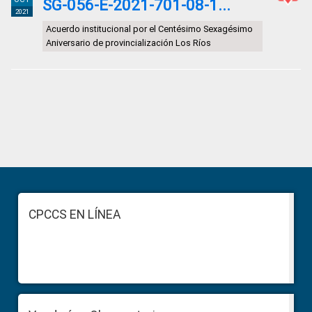
SG-056-E-2021-701-08-1...
2021
Acuerdo institucional por el Centésimo Sexagésimo
Aniversario de provincialización Los Ríos
Primary
Sidebar
Footer
CPCCS EN LÍNEA