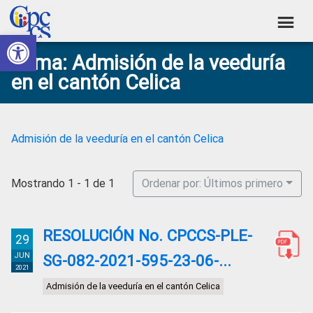
Skip
Skip
Skip
Skip
to
to
to
to
Abrir barra de herramientas
Consejo
primary
main
primary
footer
Construyendo
Tema: Admisión de la veeduría
navigation
content
sidebar
de
Poder
en el cantón Celica
Ciudadano
Participación
Ciudadana
y
Admisión de la veeduría en el cantón Celica
Control
Social
Mostrando 1 - 1 de 1
Ordenar por: Últimos primero
RESOLUCIÓN No. CPCCS-PLE-
29
JUN
SG-082-2021-595-23-06-...
2021
Admisión de la veeduría en el cantón Celica