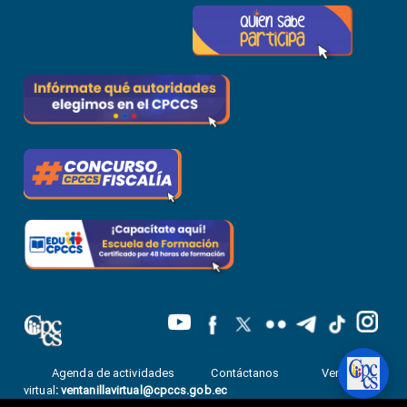
Agenda de actividades
Contáctanos
Ventanilla
virtual
:
ventanillavirtual@cpccs.gob.ec