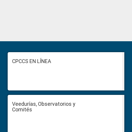
Primary
Sidebar
Footer
CPCCS EN LÍNEA
Veedurías, Observatorios y
Comités