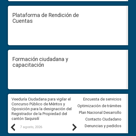
Plataforma de Rendición de
Cuentas
Formación ciudadana y
capacitación
Veeduría Ciudadana para vigilar el
Veeduría Ciudadana para vigila
Encuesta de servicios
Concurso Público de Méritos y
construcción del asfaltado de
Optimización de trámites
Oposición para la designación del
diferentes barrios del sector 
Plan Nacional Desarrollo
Registrador de la Propiedad del
Ballenita del cantón Santa Ele
cantón Saquisilí
Contacto Ciudadano
Previous
Next
Denuncias y pedidos
7 agosto, 2026
7 agosto, 2026