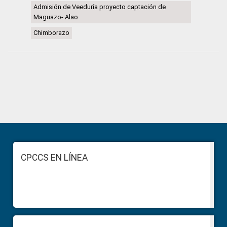
Admisión de Veeduría proyecto captación de
Maguazo- Alao
Chimborazo
Primary
Sidebar
Footer
CPCCS EN LÍNEA