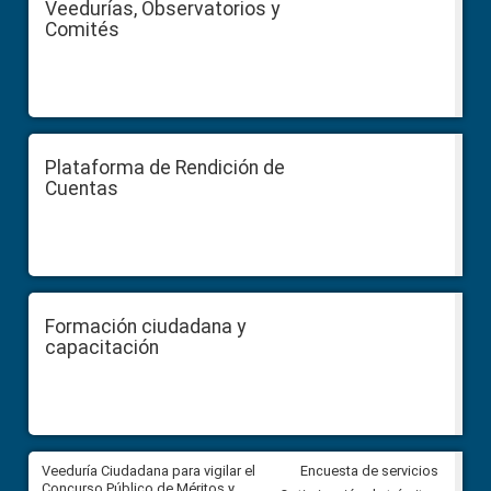
Veedurías, Observatorios y
Comités
Plataforma de Rendición de
Cuentas
Formación ciudadana y
capacitación
Veeduría Ciudadana para vigilar el
Veeduría Ciudadana para vigila
Encuesta de servicios
Concurso Público de Méritos y
construcción del asfaltado de