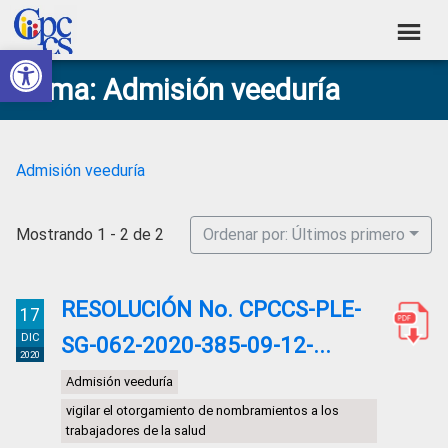
Skip
Skip
Skip
Skip
to
to
to
to
Abrir barra de herramientas
Consejo
primary
main
primary
footer
Construyendo
Tema: Admisión veeduría
navigation
content
sidebar
de
Poder
Ciudadano
Participación
Ciudadana
Admisión veeduría
y
Control
Mostrando 1 - 2 de 2
Ordenar por: Últimos primero
Social
RESOLUCIÓN No. CPCCS-PLE-
17
DIC
SG-062-2020-385-09-12-...
2020
Admisión veeduría
vigilar el otorgamiento de nombramientos a los
trabajadores de la salud