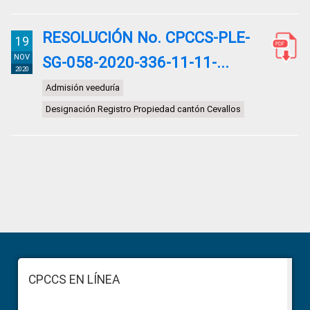
RESOLUCIÓN No. CPCCS-PLE-
19
NOV
SG-058-2020-336-11-11-...
2020
Admisión veeduría
Designación Registro Propiedad cantón Cevallos
Primary
Sidebar
Footer
CPCCS EN LÍNEA