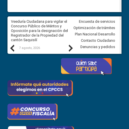
Veeduría Ciudadana para vigilar el
Veeduría Ciudadana para vigila
Encuesta de servicios
Concurso Público de Méritos y
construcción del asfaltado de
Optimización de trámites
Oposición para la designación del
diferentes barrios del sector 
Plan Nacional Desarrollo
Registrador de la Propiedad del
Ballenita del cantón Santa Ele
cantón Saquisilí
Contacto Ciudadano
Previous
Next
Denuncias y pedidos
7 agosto, 2026
7 agosto, 2026