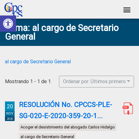
Skip
Skip
Skip
Skip
to
to
to
to
Abrir barra de herramientas
Consejo
primary
main
primary
footer
Construyendo
Tema: al cargo de Secretario
navigation
content
sidebar
de
Poder
General
Ciudadano
Participación
Ciudadana
y
al cargo de Secretario General
Control
Social
Mostrando 1 - 1 de 1
Ordenar por: Últimos primero
RESOLUCIÓN No. CPCCS-PLE-
20
NOV
SG-020-E-2020-359-20-1...
2020
Acoger el desistimiento del abogado Carlos Hidalgo
al cargo de Secretario General