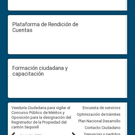
Plataforma de Rendición de
Cuentas
Formación ciudadana y
capacitación
Veeduría Ciudadana para vigilar el
Veeduría Ciudadana para vigila
Encuesta de servicios
Concurso Público de Méritos y
construcción del asfaltado de
Optimización de trámites
Oposición para la designación del
diferentes barrios del sector 
Plan Nacional Desarrollo
Registrador de la Propiedad del
Ballenita del cantón Santa Ele
cantón Saquisilí
Contacto Ciudadano
Denuncias y pedidos