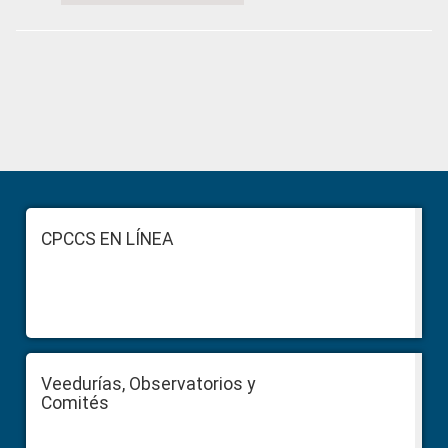
Primary
Sidebar
Footer
CPCCS EN LÍNEA
Veedurías, Observatorios y
Comités