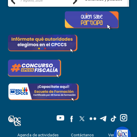
Previous
Next
7 agosto, 2026
7 agosto, 2026
Agenda de actividades
Contáctanos
Ventanilla