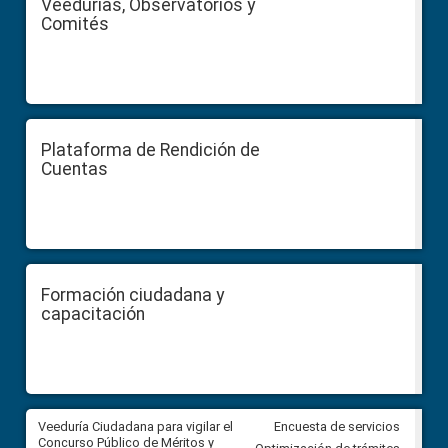
Veedurías, Observatorios y
Comités
Plataforma de Rendición de
Cuentas
Formación ciudadana y
capacitación
Veeduría Ciudadana para vigilar el
Veeduría Ciudadana para vigila
Encuesta de servicios
Concurso Público de Méritos y
construcción del asfaltado de