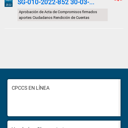
SG-010-2022-852 30-03-...
2022
Aprobación de Acta de Compromisos firmados
aportes Ciudadanos Rendición de Cuentas
Primary
Sidebar
Footer
CPCCS EN LÍNEA