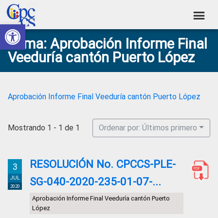
Skip
Skip
Skip
Skip
to
to
to
to
Abrir barra de herramientas
Consejo
primary
main
primary
footer
Construyendo
Tema: Aprobación Informe Final
navigation
content
sidebar
de
Poder
Veeduría cantón Puerto López
Ciudadano
Participación
Ciudadana
y
Aprobación Informe Final Veeduría cantón Puerto López
Control
Social
Mostrando 1 - 1 de 1
Ordenar por: Últimos primero
RESOLUCIÓN No. CPCCS-PLE-
3
JUL
SG-040-2020-235-01-07-...
2020
Aprobación Informe Final Veeduría cantón Puerto
López