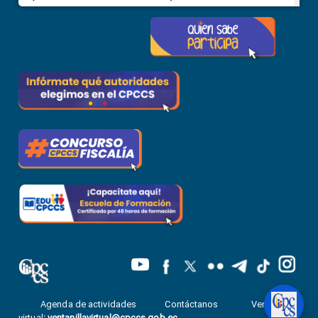
Agenda de actividades
Contáctanos
Ventanilla
virtual
:
ventanillavirtual@cpccs.gob.ec