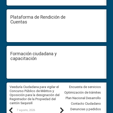
Plataforma de Rendición de
Cuentas
Formación ciudadana y
capacitación
Veeduría Ciudadana para vigilar el
Veeduría Ciudadana para vigila
Encuesta de servicios
Concurso Público de Méritos y
construcción del asfaltado de
Optimización de trámites
Oposición para la designación del
diferentes barrios del sector 
Plan Nacional Desarrollo
Registrador de la Propiedad del
Ballenita del cantón Santa Ele
cantón Saquisilí
Contacto Ciudadano
Previous
Next
Denuncias y pedidos
7 agosto, 2026
7 agosto, 2026