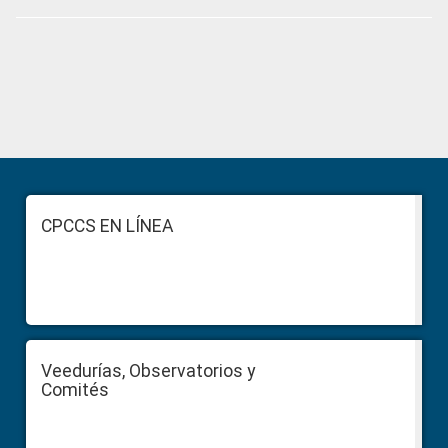
Primary
Sidebar
Footer
CPCCS EN LÍNEA
Veedurías, Observatorios y
Comités