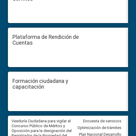
Plataforma de Rendición de
Cuentas
Formación ciudadana y
capacitación
Veeduría Ciudadana para vigilar el
Veeduría Ciudadana para vigila
Encuesta de servicios
Concurso Público de Méritos y
construcción del asfaltado de
Optimización de trámites
Oposición para la designación del
diferentes barrios del sector 
Plan Nacional Desarrollo
Registrador de la Propiedad del
Ballenita del cantón Santa Ele