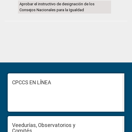
Aprobar el instructivo de designación de los
Consejos Nacionales para la Igualdad
Primary
Sidebar
Footer
CPCCS EN LÍNEA
Veedurías, Observatorios y
Comités