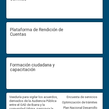
Plataforma de Rendición de
Cuentas
Formación ciudadana y
capacitación
Veeduría para vigilar los acuerdos,
CPCCS convoca a Veeduría
Encuesta de servicios
 a
derivados de la Audiencia Pública
Ciudadana para vigilar el conc
Optimización de trámites
ión
entre el GAD de Ibarra y la
en la Universidad de Cuenca
Plan Nacional Desarrollo
comunidad Urbina, parroquia la