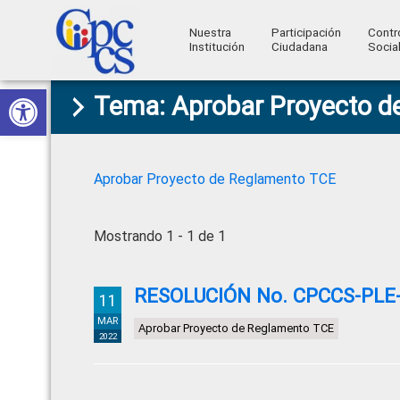
Nuestra
Participación
Contr
Institución
Ciudadana
Socia
Consejo
Abrir barra de herramientas
Skip
Skip
Skip
Skip
Construyendo
Tema: Aprobar Proyecto d
to
to
to
to
de
Poder
primary
main
primary
footer
Ciudadano
Participación
navigation
content
sidebar
Ciudadana
Aprobar Proyecto de Reglamento TCE
y
Control
Mostrando 1 - 1 de 1
Social
RESOLUCIÓN No. CPCCS-PLE-S
11
MAR
Aprobar Proyecto de Reglamento TCE
2022