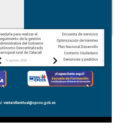
eeduría para realizar el
Encuesta de servicios
Veeduría para vigilar los acuerdos,
eguimiento de la gestión
derivados de la Audiencia Pública
Optimización de trámites
dministrativa del Gobierno
entre el GAD de Ibarra y la
Plan Nacional Desarrollo
utónomo Descentralizado
comunidad Urbina, parroquia la
arroquial rural de Calacalí
Carolina
Contacto Ciudadano
Previous
Next
Denuncias y pedidos
6 agosto, 2026
5 agosto, 2026
l
:
ventanillavirtual@cpccs.gob.ec