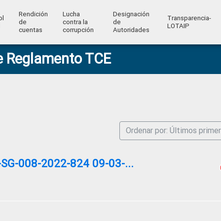
Rendición
Lucha
Designación
ol
Transparencia-
de
contra la
de
l
LOTAIP
cuentas
corrupción
Autoridades
e Reglamento TCE
Ordenar por: Últimos prime
G-008-2022-824 09-03-...