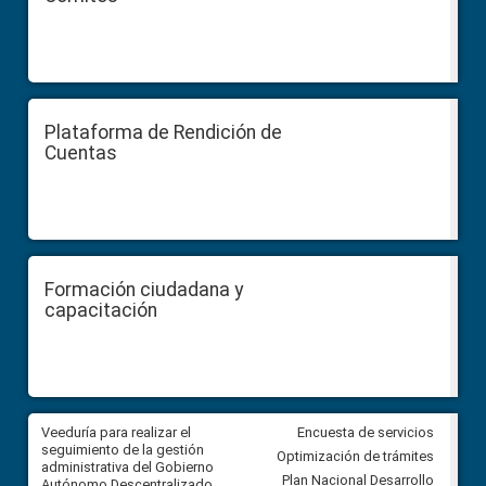
Plataforma de Rendición de
Cuentas
Formación ciudadana y
capacitación
Veeduría para realizar el
Veeduría para vigilar los acue
Encuesta de servicios
ra
seguimiento de la gestión
derivados de la Audiencia Púb
Optimización de trámites
ara
administrativa del Gobierno
entre el GAD de Ibarra y la
Plan Nacional Desarrollo
Autónomo Descentralizado
comunidad Urbina, parroquia l