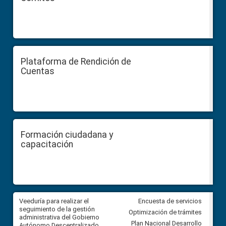
Plataforma de Rendición de
Cuentas
Formación ciudadana y
capacitación
Veeduría para realizar el
Veeduría para vigilar los acue
Encuesta de servicios
ra
seguimiento de la gestión
derivados de la Audiencia Púb
Optimización de trámites
ara
administrativa del Gobierno
entre el GAD de Ibarra y la
Plan Nacional Desarrollo
Autónomo Descentralizado
comunidad Urbina, parroquia l