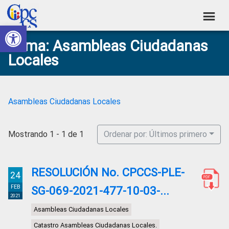
Skip
Skip
Skip
Skip
to
to
to
to
Abrir barra de herramientas
Consejo
primary
main
primary
footer
Construyendo
Tema: Asambleas Ciudadanas
navigation
content
sidebar
de
Poder
Locales
Ciudadano
Participación
Ciudadana
y
Asambleas Ciudadanas Locales
Control
Social
Mostrando 1 - 1 de 1
Ordenar por: Últimos primero
RESOLUCIÓN No. CPCCS-PLE-
24
FEB
SG-069-2021-477-10-03-...
2021
Asambleas Ciudadanas Locales
Catastro Asambleas Ciudadanas Locales.