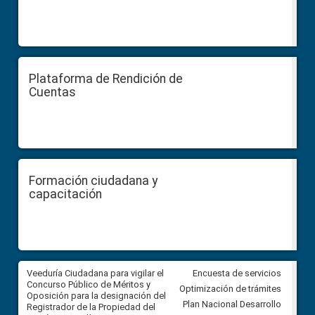
Plataforma de Rendición de
Cuentas
Formación ciudadana y
capacitación
Veeduría Ciudadana para vigilar el
Veeduría Ciudadana para vigila
Encuesta de servicios
Concurso Público de Méritos y
construcción del asfaltado de
Optimización de trámites
Oposición para la designación del
diferentes barrios del sector 
Plan Nacional Desarrollo
Registrador de la Propiedad del
Ballenita del cantón Santa Ele