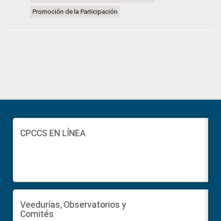
Promoción de la Participación
Primary
Sidebar
Footer
CPCCS EN LÍNEA
Veedurías, Observatorios y
Comités