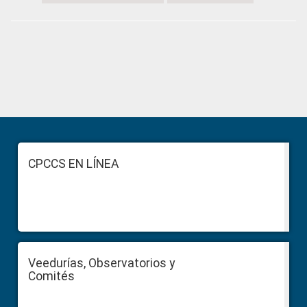
Primary
Sidebar
Footer
CPCCS EN LÍNEA
Veedurías, Observatorios y
Comités