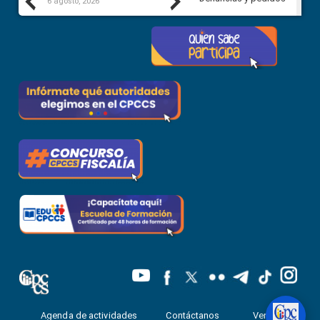
Previous
Next
6 agosto, 2026
5 agosto, 2026
Agenda de actividades
Contáctanos
Ventanilla