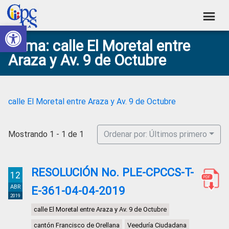
Skip
Skip
Skip
Skip
to
to
to
to
Abrir barra de herramientas
Consejo
primary
main
primary
footer
Construyendo
Tema: calle El Moretal entre
navigation
content
sidebar
de
Poder
Araza y Av. 9 de Octubre
Ciudadano
Participación
Ciudadana
y
calle El Moretal entre Araza y Av. 9 de Octubre
Control
Social
Mostrando 1 - 1 de 1
Ordenar por: Últimos primero
RESOLUCIÓN No. PLE-CPCCS-T-
12
ABR
E-361-04-04-2019
2019
calle El Moretal entre Araza y Av. 9 de Octubre
cantón Francisco de Orellana
Veeduría Ciudadana