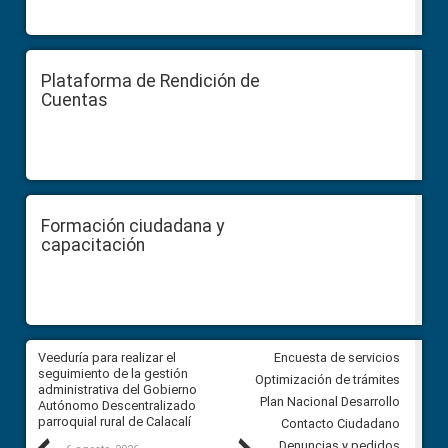
Plataforma de Rendición de
Cuentas
Formación ciudadana y
capacitación
Veeduría para realizar el
Veeduría para vigilar los acue
Encuesta de servicios
ra
seguimiento de la gestión
derivados de la Audiencia Púb
Optimización de trámites
ara
administrativa del Gobierno
entre el GAD de Ibarra y la
Plan Nacional Desarrollo
Autónomo Descentralizado
comunidad Urbina, parroquia l
parroquial rural de Calacalí
Carolina
Contacto Ciudadano
Denuncias y pedidos