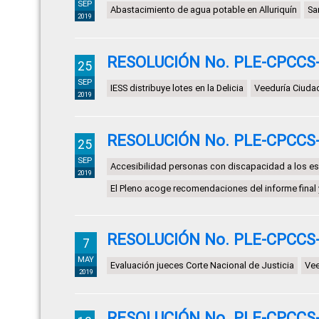
SEP
Abastacimiento de agua potable en Alluriquín
Sa
2019
RESOLUCIÓN No. PLE-CPCCS-S
25
SEP
IESS distribuye lotes en la Delicia
Veeduría Ciuda
2019
RESOLUCIÓN No. PLE-CPCCS-S
25
SEP
Accesibilidad personas con discapacidad a los e
2019
El Pleno acoge recomendaciones del informe final 
RESOLUCIÓN No. PLE-CPCCS-
7
MAY
Evaluación jueces Corte Nacional de Justicia
Vee
2019
RESOLUCIÓN No. PLE-CPCCS-