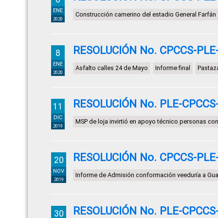
ENE
Construcción camerino del estadio General Farfán
2020
RESOLUCIÓN No. CPCCS-PLE-S
8
ENE
Asfalto calles 24 de Mayo
Informe final
Pastaz
2020
RESOLUCIÓN No. PLE-CPCCS-S
11
DIC
MSP de loja invirtió en apoyo técnico personas c
2019
RESOLUCIÓN No. CPCCS-PLE-S
20
NOV
Informe de Admisión conformación veeduría a Gu
2019
RESOLUCIÓN No. PLE-CPCCS-S
30