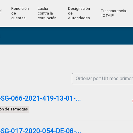
Rendición
Lucha
Designación
ol
Transparencia-
de
contra la
de
l
LOTAIP
cuentas
corrupción
Autoridades
a
Ordenar por: Últimos prime
G-066-2021-419-13-01-...
sión de Termogas
G-017-2020-054-DE-08-...