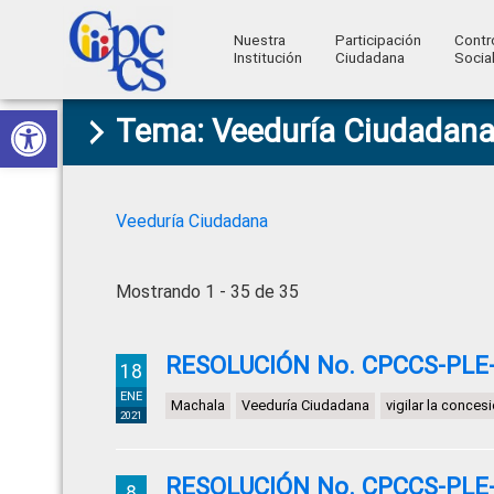
Nuestra
Participación
Contr
Institución
Ciudadana
Socia
Consejo
Abrir barra de herramientas
Skip
Skip
Skip
Skip
Construyendo
Tema: Veeduría Ciudadan
to
to
to
to
de
Poder
primary
main
primary
footer
Ciudadano
Participación
navigation
content
sidebar
Ciudadana
Veeduría Ciudadana
y
Control
Mostrando 1 - 35 de 35
Social
RESOLUCIÓN No. CPCCS-PLE-S
18
ENE
Machala
Veeduría Ciudadana
vigilar la conce
2021
RESOLUCIÓN No. CPCCS-PLE-S
8