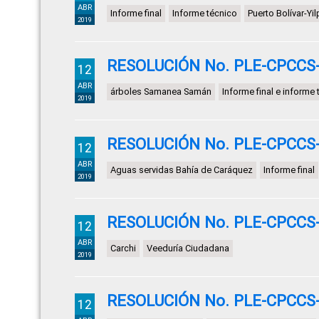
ABR
Informe final
Informe técnico
Puerto Bolívar-Yil
2019
RESOLUCIÓN No. PLE-CPCCS-
12
ABR
árboles Samanea Samán
Informe final e informe
2019
RESOLUCIÓN No. PLE-CPCCS-
12
ABR
Aguas servidas Bahía de Caráquez
Informe final
2019
RESOLUCIÓN No. PLE-CPCCS-
12
ABR
Carchi
Veeduría Ciudadana
2019
RESOLUCIÓN No. PLE-CPCCS-
12